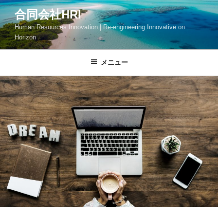
コ
合同会社HRI
ン
Human Resources Innovation | Re-engineering Innovative on
テ
Horizon
ン
ツ
メニュー
へ
ス
キ
ッ
プ