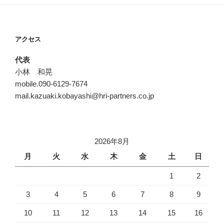
アクセス
代表
小林 和晃
mobile.090-6129-7674
mail.kazuaki.kobayashi@hri-partners.co.jp
2026年8月
月
火
水
木
金
土
日
1
2
3
4
5
6
7
8
9
10
11
12
13
14
15
16