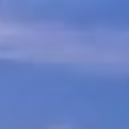
コ
ン
テ
ン
ツ
へ
ス
キ
ッ
プ